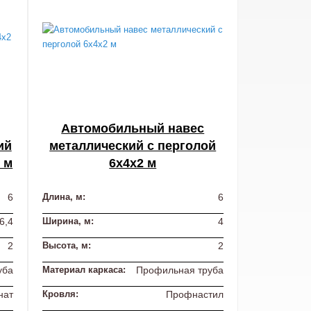
Автомобильный навес
ий
металлический с перголой
 м
6х4х2 м
6
Длина, м:
6
6,4
Ширина, м:
4
2
Высота, м:
2
уба
Материал каркаса:
Профильная труба
нат
Кровля:
Профнастил